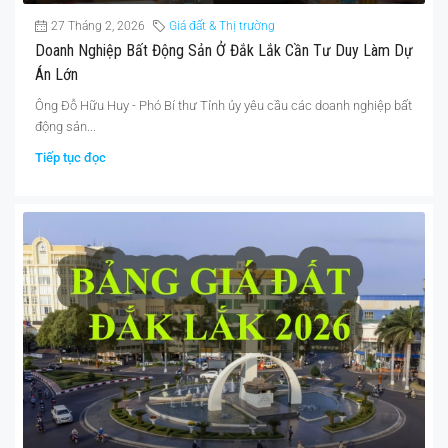
27 Tháng 2, 2026
Giá đất & Thị trường
Doanh Nghiệp Bất Động Sản Ở Đắk Lắk Cần Tư Duy Làm Dự
Án Lớn
Ông Đỗ Hữu Huy - Phó Bí thư Tỉnh ủy yêu cầu các doanh nghiệp bất
động sản...
Tiếp tục đọc