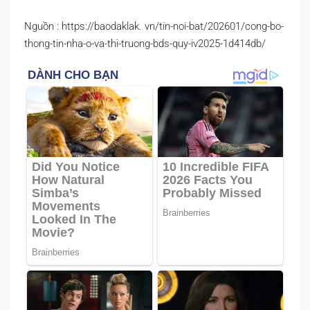
Nguồn : https://baodaklak. vn/tin-noi-bat/202601/cong-bo-
thong-tin-nha-o-va-thi-truong-bds-quy-iv2025-1d414db/