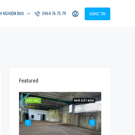
NH NGHIỆM BĐS
0964 76 75 79
ĐĂNG TIN
Featured
ĐẤT BÁN
ĐẶC SẮC
NHÀ ĐẤT BÁN
ĐẶC SẮC