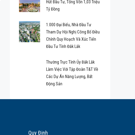
Hút Đầu Tư, Tổng Vốn 1,03 Triệu
Tỷ Đồng
1.000 Đại Biểu, Nhà Đầu Tư
Tham Dự Hội Nghị Công Bố Điều
Chỉnh Quy Hoạch Và Xúc Tiến
Đầu Tư Tỉnh Đắk Lắk
Thường Trực Tỉnh Ủy Đắk Lắk
Làm Việc Với Tập Đoàn T&T Về
Các Dự Án Năng Lượng, Bất
Động Sản
Quy Định