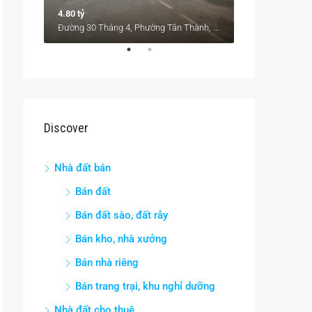
4.80 tỷ
8.60 tỷ
Hẻm 35 Nguyễn Khuyến, Phường Tân Lợi, Thành phố Buôn Ma Thuột, Tỉnh Đắk Lắk, 63119, Việt Nam
Đường 30 Tháng 4, Phường Tân Thành, Thành phố Buôn Ma Thuột, Tỉnh Đắk Lắk, 63107, Việt Nam
Discover
Nhà đất bán
Bán đất
Bán đất sào, đất rẫy
Bán kho, nhà xưởng
Bán nhà riêng
Bán trang trại, khu nghỉ dưỡng
Nhà đất cho thuê