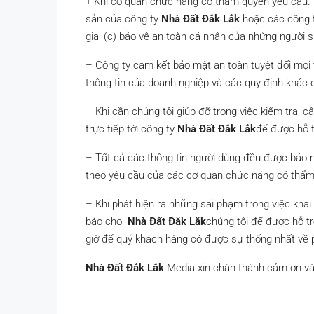
+ Khi cơ quan chức năng có thẩm quyền yêu cầu. C
sản của công ty
Nhà Đất Đắk Lắk
hoặc các công t
gia; (c) bảo vệ an toàn cá nhân của những người 
– Công ty cam kết bảo mật an toàn tuyệt đối mọi
thông tin của doanh nghiệp và các quy định khác 
– Khi cần chúng tôi giúp đỡ trong việc kiểm tra, c
trực tiếp tới công ty
Nhà Đất Đắk Lắk
để được hỗ t
– Tất cả các thông tin người dùng đều được bảo m
theo yêu cầu của các cơ quan chức năng có thẩm
– Khi phát hiện ra những sai phạm trong việc khai
báo cho
Nhà Đất Đắk Lắk
chúng tôi để được hỗ tr
giờ để quý khách hàng có được sự thống nhất về p
Nhà Đất Đắk Lắk
Media xin chân thành cảm ơn và 