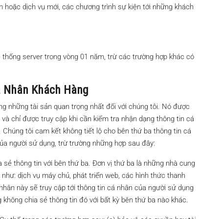
m hoặc dịch vụ mới, các chương trình sự kiện tới những khách
8.60 tỷ
ệ thống server trong vòng 01 năm, trừ các trường hợp khác có
á Nhân Khách Hàng
ng những tài sản quan trọng nhất đối với chúng tôi. Nó được
và chỉ được truy cập khi cần kiểm tra nhận dạng thông tin cá
 Chúng tôi cam kết không tiết lộ cho bên thứ ba thông tin cá
ủa người sử dụng, trừ trường những hợp sau đây:
sẻ thông tin với bên thứ ba. Đơn vị thứ ba là những nhà cung
, như: dịch vụ máy chủ, phát triển web, các hình thức thanh
nhân này sẽ truy cập tới thông tin cá nhân của người sử dụng
không chia sẻ thông tin đó với bất kỳ bên thứ ba nào khác.