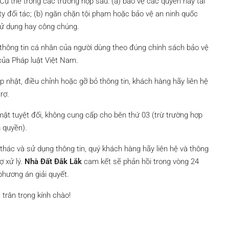
ụ thể trong các trường hợp sau: (a) bảo vệ các quyền hay tài
y đối tác; (b) ngăn chặn tội phạm hoặc bảo vệ an ninh quốc
sử dụng hay công chúng.
 thông tin cá nhân của người dùng theo đúng chính sách bảo vệ
của Pháp luật Việt Nam.
ập nhật, điều chỉnh hoặc gỡ bỏ thông tin, khách hàng hãy liên hệ
rợ.
ật tuyệt đối, không cung cấp cho bên thứ 03 (trừ trường hợp
 quyền).
 thác và sử dụng thông tin, quý khách hàng hãy liên hệ và thông
ợ xử lý.
Nhà Đất Đắk Lắk
cam kết sẽ phản hồi trong vòng 24
hương án giải quyết.
trân trọng kính chào!