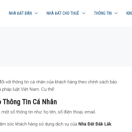
NHÀ ĐẤT BÁN
NHÀ ĐẤT CHO THUÊ
THÔNG TIN
KI
ối với thông tin cá nhân của khách hàng theo chính sách bảo
 pháp luật Việt Nam. Cụ thể:
ĐẶC SẮC
NHÀ 
p Thông Tin Cá Nhân
k
một số thông tin như: họ tên, số điện thoại, email.
chăm sóc khách hàng sử dụng dịch vụ của
Nhà Đất Đắk Lắk
.