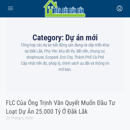
Category: Dự án mới
Tổng hợp các dự án bất động sản đang và sắp triển khai
tại Đắk Lắk, Phú Yên: khu đô thị, đất nền, chung cư,
shophouse, Ecopark ,Eco City, Thành Phố Cà Phê
Cập nhật tiến độ, pháp lý, chính sách ưu đãi và thông tin
mở bán.
FLC Của Ông Trịnh Văn Quyết Muốn Đầu Tư
Loạt Dự Án 25.000 Tỷ Ở Đắk Lắk
29 Tháng 6, 2026