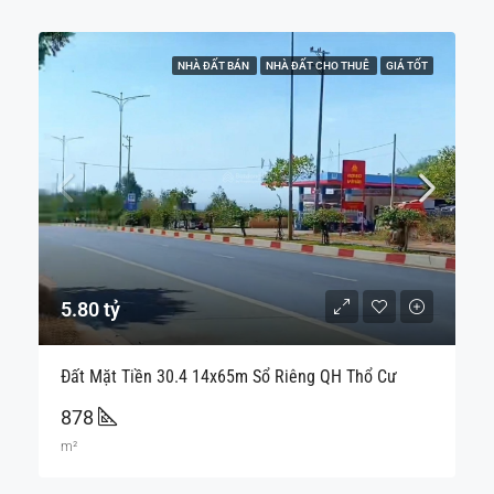
NHÀ ĐẤT BÁN
NHÀ ĐẤT CHO THUÊ
GIÁ TỐT
5.80 tỷ
Đất Mặt Tiền 30.4 14x65m Sổ Riêng QH Thổ Cư
878
m²