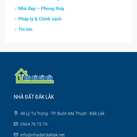
Nhà đẹp – Phong thủy
Pháp lý & Chính sách
Tin tức
NHÀ ĐẤT ĐẮK LẮK
48 Lý Tự Trọng - TP. Buôn Ma Thuột - Đắk Lắk
0964 76 75 79
info@nhadatdaklak.net