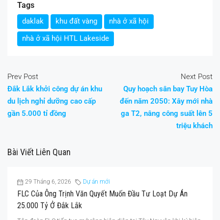
Tags
daklak
khu đất vàng
nhà ở xã hội
nhà ở xã hội HTL Lakeside
Prev Post
Next Post
Đắk Lắk khởi công dự án khu
Quy hoạch sân bay Tuy Hòa
du lịch nghỉ dưỡng cao cấp
đến năm 2050: Xây mới nhà
gần 5.000 tỉ đồng
ga T2, nâng công suất lên 5
triệu khách
Bài Viết Liên Quan
29 Tháng 6, 2026
Dự án mới
FLC Của Ông Trịnh Văn Quyết Muốn Đầu Tư Loạt Dự Án
25.000 Tỷ Ở Đắk Lắk