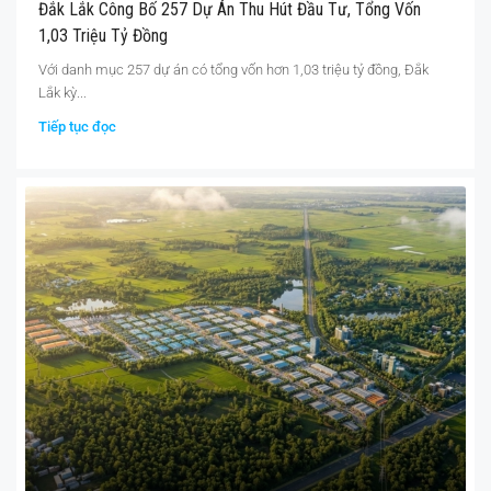
Đắk Lắk Công Bố 257 Dự Án Thu Hút Đầu Tư, Tổng Vốn
1,03 Triệu Tỷ Đồng
Với danh mục 257 dự án có tổng vốn hơn 1,03 triệu tỷ đồng, Đắk
Lắk kỳ...
Tiếp tục đọc