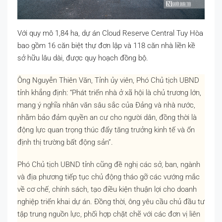
Với quy mô 1,84 ha, dự án Cloud Reserve Central Tuy Hòa
bao gồm 16 căn biệt thự đơn lập và 118 căn nhà liền kề
sở hữu lâu dài, được quy hoạch đồng bộ.
Ông Nguyễn Thiên Văn, Tỉnh ủy viên, Phó Chủ tịch UBND
tỉnh khẳng định: “Phát triển nhà ở xã hội là chủ trương lớn,
mang ý nghĩa nhân văn sâu sắc của Đảng và nhà nước,
nhằm bảo đảm quyền an cư cho người dân, đồng thời là
động lực quan trọng thúc đẩy tăng trưởng kinh tế và ổn
định thị trường bất động sản”.
Phó Chủ tịch UBND tỉnh cũng đề nghị các sở, ban, ngành
và địa phương tiếp tục chủ động tháo gỡ các vướng mắc
về cơ chế, chính sách, tạo điều kiện thuận lợi cho doanh
nghiệp triển khai dự án. Đồng thời, ông yêu cầu chủ đầu tư
tập trung nguồn lực, phối hợp chặt chẽ với các đơn vị liên