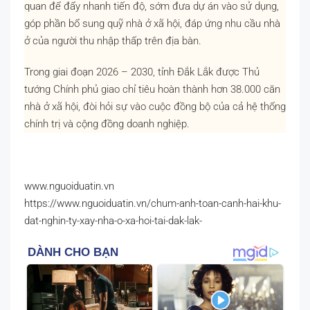
quan để đẩy nhanh tiến độ, sớm đưa dự án vào sử dụng,
góp phần bổ sung quỹ nhà ở xã hội, đáp ứng nhu cầu nhà
ở của người thu nhập thấp trên địa bàn.
Trong giai đoạn 2026 – 2030, tỉnh Đắk Lắk được Thủ
tướng Chính phủ giao chỉ tiêu hoàn thành hơn 38.000 căn
nhà ở xã hội, đòi hỏi sự vào cuộc đồng bộ của cả hệ thống
chính trị và cộng đồng doanh nghiệp.
www.nguoiduatin.vn
https://www.nguoiduatin.vn/chum-anh-toan-canh-hai-khu-
dat-nghin-ty-xay-nha-o-xa-hoi-tai-dak-lak-