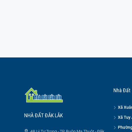
Nhà Đất 
Xã Xuâ
NHÀ ĐẤT ĐẮK LẮK
Xã Tuy 
Phường
48 Lý Tự Trọng - TP. Buôn Ma Thuột - Đắk