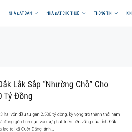
NHÀ ĐẤT BÁN
NHÀ ĐẤT CHO THUÊ
THÔNG TIN
KI
Đắk Lắk Sắp “nhường Chỗ” Cho
0 Tỷ Đồng
ha, vốn đầu tư gần 2.500 tỷ đồng, kỳ vọng trở thành thỏi nam
và đóng góp tích cực vào sự phát triển bền vững của tỉnh Đắk
lạc tại xã Cuôr Đăng, tỉnh...