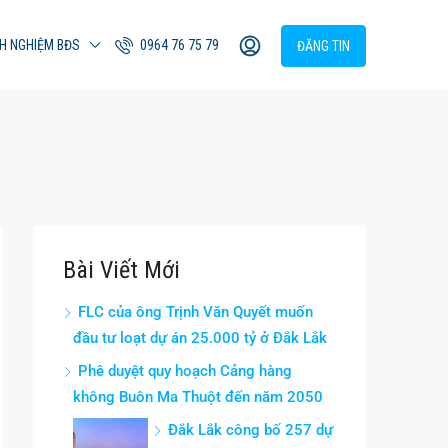
NH NGHIỆM BĐS
0964 76 75 79
ĐĂNG TIN
Bài Viết Mới
FLC của ông Trịnh Văn Quyết muốn
đầu tư loạt dự án 25.000 tỷ ở Đắk Lắk
Phê duyệt quy hoạch Cảng hàng
không Buôn Ma Thuột đến năm 2050
Đắk Lắk công bố 257 dự