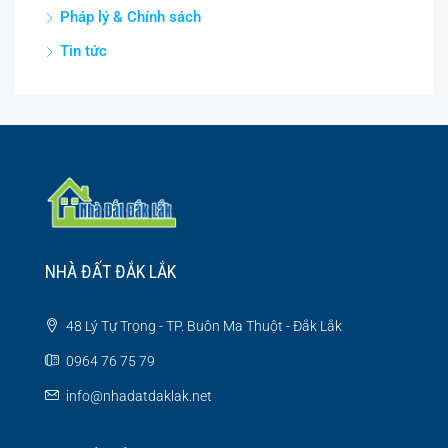
Pháp lý & Chính sách
Tin tức
NHÀ ĐẤT ĐẮK LẮK
48 Lý Tự Trọng - TP. Buôn Ma Thuột - Đắk Lắk
0964 76 75 79
info@nhadatdaklak.net