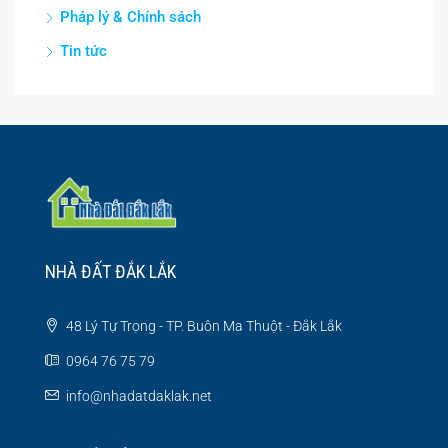
Pháp lý & Chính sách
Tin tức
NHÀ ĐẤT ĐẮK LẮK
48 Lý Tự Trọng - TP. Buôn Ma Thuột - Đắk Lắk
0964 76 75 79
info@nhadatdaklak.net