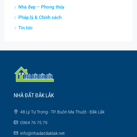
Nhà đẹp – Phong thủy
Pháp lý & Chính sách
Tin tức
NHÀ ĐẤT ĐẮK LẮK
48 Lý Tự Trọng - TP. Buôn Ma Thuột - Đắk Lắk
0964 76 75 79
info@nhadatdaklak.net