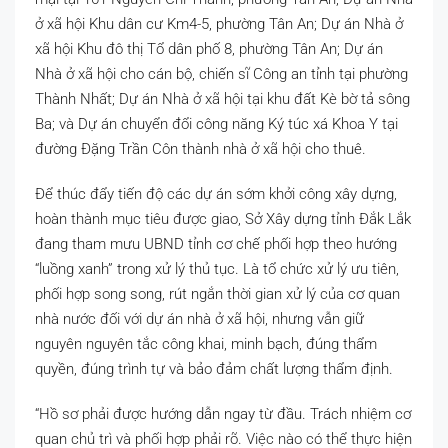
ở xã hội Khu dân cư Km4-5, phường Tân An; Dự án Nhà ở
xã hội Khu đô thị Tổ dân phố 8, phường Tân An; Dự án
Nhà ở xã hội cho cán bộ, chiến sĩ Công an tỉnh tại phường
Thành Nhất; Dự án Nhà ở xã hội tại khu đất Kè bờ tả sông
Ba; và Dự án chuyển đổi công năng Ký túc xá Khoa Y tại
đường Đặng Trần Côn thành nhà ở xã hội cho thuê.
Để thúc đẩy tiến độ các dự án sớm khởi công xây dựng,
hoàn thành mục tiêu được giao, Sở Xây dựng tỉnh Đắk Lắk
đang tham mưu UBND tỉnh cơ chế phối hợp theo hướng
“luồng xanh” trong xử lý thủ tục. Là tổ chức xử lý ưu tiên,
phối hợp song song, rút ngắn thời gian xử lý của cơ quan
nhà nước đối với dự án nhà ở xã hội, nhưng vẫn giữ
nguyên nguyên tắc công khai, minh bạch, đúng thẩm
quyền, đúng trình tự và bảo đảm chất lượng thẩm định.
“Hồ sơ phải được hướng dẫn ngay từ đầu. Trách nhiệm cơ
quan chủ trì và phối hợp phải rõ. Việc nào có thể thực hiện