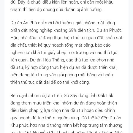
đủ. Đây là chuỗi điều kiện liên hoàn, chỉ cần một khâu
chậm thì tiến độ chung của dự án bị ảnh hưởng.
Dự án An Phú chỉ mới bồi thường, giải phóng mặt bằng
phần đất nông nghiệp khoảng 69% diện tích. Dự án Phước
Hậu, nhà đầu tư đang thực hiện thủ tục giao đất, khảo sát
địa chất, thiết kế quy hoạch tổng mặt bằng, báo cáo
nghiên cứu khả thi, giấy phép môi trường và các thủ tục
liên quan. Dự án Hòa Thắng, các thủ tục lựa chọn nhà
đầu tư, ký hợp đồng thực hiện dự án đã được triển khai,
hiện đang tập trung vào giải phóng mặt bằng và hoàn
thiện thủ tục đất đai để có thể khởi công.
Bên cạnh nhóm dự án trên, Sở Xây dựng tỉnh Đắk Lắk
đang tham mưu triển khai nhóm dự án đang hoàn thiện
điều kiện pháp lý, lựa chọn nhà đầu tư hoặc điều chỉnh
quy hoạch để tạo thêm nguồn cung. Có thể kể đến Dự án
Khu phức hợp nhà ở thông minh kết hợp trung tâm thương
mại tại 161 Nguyễn Chí Thanh, phường Tân An; Dự án Nhà