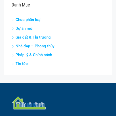
Danh Mục
Chưa phân loại
Dự án mới
Giá đất & Thị trường
Nhà đẹp – Phong thủy
Pháp lý & Chính sách
Tin tức