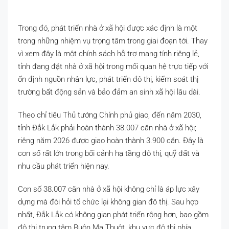
Trong đó, phát triển nhà ở xã hội được xác định là một
trong những nhiệm vụ trọng tâm trong giai đoạn tới. Thay
vì xem đây là một chính sách hỗ trợ mang tính riêng lẻ,
tỉnh đang đặt nhà ở xã hội trong mối quan hệ trực tiếp với
ổn định nguồn nhân lực, phát triển đô thị, kiểm soát thị
trường bất động sản và bảo đảm an sinh xã hội lâu dài.
Theo chỉ tiêu Thủ tướng Chính phủ giao, đến năm 2030,
tỉnh Đắk Lắk phải hoàn thành 38.007 căn nhà ở xã hội;
riêng năm 2026 được giao hoàn thành 3.900 căn. Đây là
con số rất lớn trong bối cảnh hạ tầng đô thị, quỹ đất và
nhu cầu phát triển hiện nay.
Con số 38.007 căn nhà ở xã hội không chỉ là áp lực xây
dựng mà đòi hỏi tổ chức lại không gian đô thị. Sau hợp
nhất, Đắk Lắk có không gian phát triển rộng hơn, bao gồm
đô thị trung tâm Buôn Ma Thuột, khu vực đô thị phía