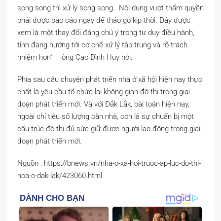
song song thì xử lý song song.. Nội dung vượt thẩm quyền
phải được báo cáo ngay để tháo gỡ kịp thời. Đây được
xem là một thay đổi đáng chú ý trong tư duy điều hành,
tỉnh đang hướng tới cơ chế xử lý tập trung và rõ trách
nhiệm hơn” – ông Cao Đình Huy nói.
Phía sau câu chuyện phát triển nhà ở xã hội hiện nay thực
chất là yêu cầu tổ chức lại không gian đô thị trong giai
đoạn phát triển mới. Và với Đắk Lắk, bài toán hiện nay,
ngoài chỉ tiêu số lượng căn nhà, còn là sự chuẩn bị một
cấu trúc đô thị đủ sức giữ được người lao động trong giai
đoạn phát triển mới.
Nguồn : https://bnews.vn/nha-o-xa-hoi-truoc-ap-luc-do-thi-
hoa-o-dak-lak/423060.html