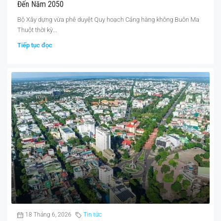
Đến Năm 2050
Bộ Xây dựng vừa phê duyệt Quy hoạch Cảng hàng không Buôn Ma
Thuột thời kỳ...
Tiếp tục đọc
18 Tháng 6, 2026
Tin tức