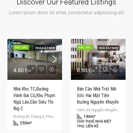
Discover Our Featured Listings
Lorem ipsum dolor sit amet, consectetur adipisicing elit
ĐẶC SẮC
ĐẶC SẮC
NHÀ ĐẤT BÁN
NHÀ ĐẤT BÁN
4.80 tỷ
8.60 tỷ
Nhà Kho TC,Đường
Bán Căn Nhà Trệt Mê
Vành Đai Cũ,khu Phạm
Góc Hai Mặt Tiền
Ngũ Lão,gần Siêu Thị
Đường Nguyễn Khuyến
Big C
Hẻm 35 Nguyễn Khuyến, Phường Tân Lợi, Thành phố Buôn Ma Thuột, Tỉnh Đắk Lắk, 63119, Việt Nam
146
m²
Đường 30 Tháng 4, Phường Tân Thành, Thành phố Buôn Ma Thuột, Tỉnh Đắk Lắk, 63107, Việt Nam
CHO THUÊ NHÀ BIỆT
250
m²
THỰ, LIỀN KỀ