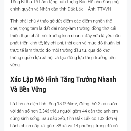
Tổng Bí thư Tô Lâm tặng bức tượng Bác Hồ cho Đảng bộ,
chính quyền và Nhân dân tỉnh Đắk Lắk – Ảnh: TTXVN
Tỉnh phải chú ý tháo gỡ dứt điểm các điểm nghẽn thể
chế, trọng tâm là đất đai nông-lâm trường, đồng thời cải
thiện thực chất môi trường kinh doanh, đây vừa là yêu cầu
phát triển kinh tế; lấy chi phí, thời gian và mức độ thuận lợi
thực tế làm thước đo môi trường đầu tư, qua đó khơi
thông nguồn lực xã hội và tạo động lực tăng trưởng bền
vững.
Xác Lập Mô Hình Tăng Trưởng Nhanh
Và Bền Vững
Là tỉnh có diện tích rộng 18.096km², đứng thứ 3 cả nước
với dân số hơn 3,346 triệu người, gồm 44 dân tộc anh em
cùng sinh sống. Sau sắp xếp, tỉnh Đắk Lắk có 102 đơn vị
hành chính cấp xã, gồm 88 xã và 14 phường; trong đó có