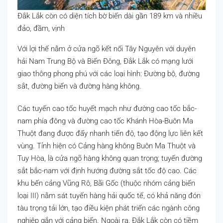
Đắk Lắk còn có diện tích bờ biển dài gần 189 km và nhiều
đảo, đầm, vịnh
Với lợi thế nằm ở cửa ngõ kết nối Tây Nguyên với duyên
hải Nam Trung Bộ và Biển Đông, Đắk Lắk có mạng lưới
giao thông phong phú với các loại hình: Đường bộ, đường
sắt, đường biển và đường hàng không.
Các tuyến cao tốc huyết mạch như đường cao tốc bắc-
nam phía đông và đường cao tốc Khánh Hòa-Buôn Ma
Thuột đang được đẩy nhanh tiến độ, tạo động lực liên kết
vùng. Tỉnh hiện có Cảng hàng không Buôn Ma Thuột và
Tuy Hòa, là cửa ngõ hàng không quan trọng; tuyến đường
sắt bắc-nam với định hướng đường sắt tốc độ cao. Các
khu bến cảng Vũng Rô, Bãi Gốc (thuộc nhóm cảng biển
loại III) nằm sát tuyến hàng hải quốc tế, có khả năng đón
tàu trọng tải lớn, tạo điều kiện phát triển các ngành công
nghiệp gắn với cảng biển. Ngoài ra, Đắk Lắk còn có tiềm