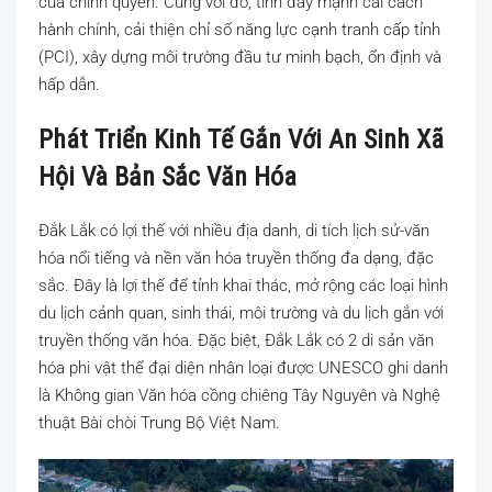
của chính quyền. Cùng với đó, tỉnh đẩy mạnh cải cách
hành chính, cải thiện chỉ số năng lực cạnh tranh cấp tỉnh
(PCI), xây dựng môi trường đầu tư minh bạch, ổn định và
hấp dẫn.
Phát Triển Kinh Tế Gắn Với An Sinh Xã
Hội Và Bản Sắc Văn Hóa
Đắk Lắk có lợi thế với nhiều địa danh, di tích lịch sử-văn
hóa nổi tiếng và nền văn hóa truyền thống đa dạng, đặc
sắc. Đây là lợi thế để tỉnh khai thác, mở rộng các loại hình
du lịch cảnh quan, sinh thái, môi trường và du lịch gắn với
truyền thống văn hóa. Đặc biệt, Đắk Lắk có 2 di sản văn
hóa phi vật thể đại diện nhân loại được UNESCO ghi danh
là Không gian Văn hóa cồng chiêng Tây Nguyên và Nghệ
thuật Bài chòi Trung Bộ Việt Nam.