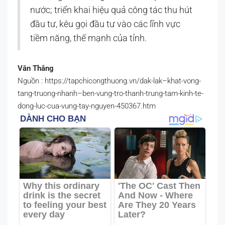
nước; triển khai hiệu quả công tác thu hút
đầu tư, kêu gọi đầu tư vào các lĩnh vực
tiềm năng, thế mạnh của tỉnh.
Văn Thắng
Nguồn : https://tapchicongthuong.vn/dak-lak–khat-vong-
tang-truong-nhanh–ben-vung-tro-thanh-trung-tam-kinh-te-
dong-luc-cua-vung-tay-nguyen-450367.htm