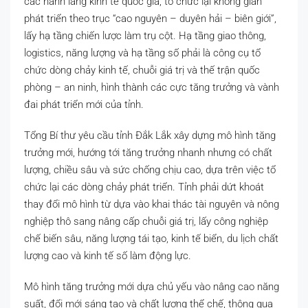
các hành lang kinh tế quốc gia; tổ chức lại không gian
phát triển theo trục “cao nguyên – duyên hải – biên giới”,
lấy hạ tầng chiến lược làm trụ cột. Hạ tầng giao thông,
logistics, năng lượng và hạ tầng số phải là công cụ tổ
chức dòng chảy kinh tế, chuỗi giá trị và thế trận quốc
phòng – an ninh, hình thành các cực tăng trưởng và vành
đai phát triển mới của tỉnh.
Tổng Bí thư yêu cầu tỉnh Đắk Lắk xây dựng mô hình tăng
trưởng mới, hướng tới tăng trưởng nhanh nhưng có chất
lượng, chiều sâu và sức chống chịu cao, dựa trên việc tổ
chức lại các dòng chảy phát triển. Tỉnh phải dứt khoát
thay đổi mô hình từ dựa vào khai thác tài nguyên và nông
nghiệp thô sang nâng cấp chuỗi giá trị, lấy công nghiệp
chế biến sâu, năng lượng tái tạo, kinh tế biển, du lịch chất
lượng cao và kinh tế số làm động lực.
Mô hình tăng trưởng mới dựa chủ yếu vào nâng cao năng
suất, đổi mới sáng tạo và chất lượng thể chế, thông qua