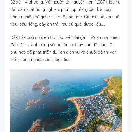
82 xã, 14 phường. Với nguồn tài nguyên hơn 1,087 triệu ha
đất sản xuất nông nghiệp, phù hợp trồng các loại cây
công nghiệp có giá trị kinh tế cao như: Cà-phê, cao su, hồ
tiêu, sầu riêng, cây ăn trái, rau củ quả, dược liệu…,
Đắk Lắk còn có diện tích bờ biển dài gần 189 km và nhiều
đảo, đầm, vịnh cùng với nguồn lợi thủy sản dồi dào, rất
phù hợp để phát triển du lịch dịch vụ và chuỗi đô thị ven
biển, công nghiệp biển, logistics.