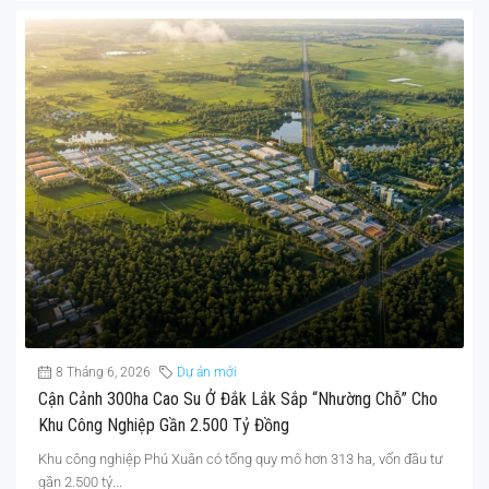
8 Tháng 6, 2026
Dự án mới
Cận Cảnh 300ha Cao Su Ở Đắk Lắk Sắp “nhường Chỗ” Cho
Khu Công Nghiệp Gần 2.500 Tỷ Đồng
Khu công nghiệp Phú Xuân có tổng quy mô hơn 313 ha, vốn đầu tư
gần 2.500 tỷ...