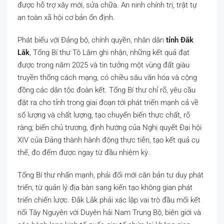
được hỗ trợ xây mới, sửa chữa. An ninh chính trị, trật tự
an toàn xã hội cơ bản ổn định.
Phát biểu với Đảng bộ, chính quyền, nhân dân
tỉnh Đắk
Lắk
, Tổng Bí thư Tô Lâm ghi nhận, những kết quả đạt
được trong năm 2025 và tin tưởng một vùng đất giàu
truyền thống cách mạng, có chiều sâu văn hóa và cộng
đồng các dân tộc đoàn kết. Tổng Bí thư chỉ rõ, yêu cầu
đặt ra cho tỉnh trong giai đoạn tới phát triển mạnh cả về
số lượng và chất lượng, tạo chuyển biến thực chất, rõ
ràng; biến chủ trương, định hướng của Nghị quyết Đại hội
XIV của Đảng thành hành động thực tiễn, tạo kết quả cụ
thể, đo đếm được ngay từ đầu nhiệm kỳ.
Tổng Bí thư nhấn mạnh, phải đổi mới căn bản tư duy phát
triển, từ quản lý địa bàn sang kiến tạo không gian phát
triển chiến lược. Đắk Lắk phải xác lập vai trò đầu mối kết
nối Tây Nguyên với Duyên hải Nam Trung Bộ, biên giới và