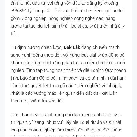
án thu hút đầu tư, với tổng vốn đầu tư đăng ký khoảng
396.864 tỷ đồng. Các lĩnh vực tỉnh ưu tiên kêu gọi đầu tư
gồm: Công nghiệp, nông nghiệp công nghệ cao, năng
lượng tái tạo, du lịch sinh thái, logistics, phát triển nhà ở, y
tế…
Từ định hướng chiến lược,
Đắk Lắk
đang chuyển mạnh
sang hành động thực tiễn với hàng loạt giải pháp đồng bộ
nhằm cải thiện môi trường đầu tư, tạo niềm tin cho doanh
nghiệp. Tỉnh tập trung hoàn thiện và điều chỉnh Quy hoạch
tỉnh, bảo đảm đồng bộ, minh bạch và có tầm nhìn dài hạn;
đồng thời quyết liệt tháo gỡ các “điểm nghẽn” về pháp lý,
nhất là các vướng mắc liên quan đến đất đai, kết luận
thanh tra, kiểm tra kéo dài.
Tinh thần xuyên suốt trong chỉ đạo, điều hành là chuyển
từ “quản lý” sang “phục vụ”, lấy hiệu quả dự án và sự hài
lòng của doanh nghiệp làm thước đo năng lực điều hành