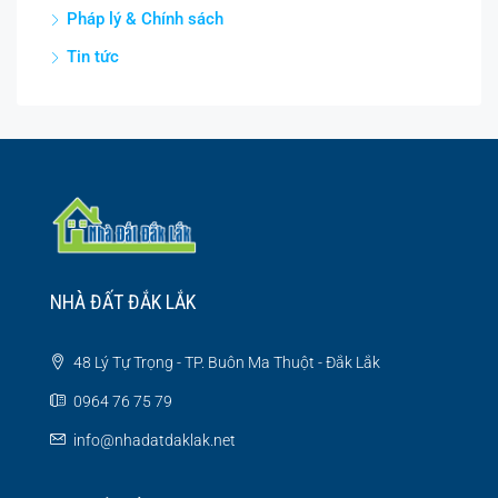
Pháp lý & Chính sách
Tin tức
NHÀ ĐẤT ĐẮK LẮK
48 Lý Tự Trọng - TP. Buôn Ma Thuột - Đắk Lắk
0964 76 75 79
info@nhadatdaklak.net