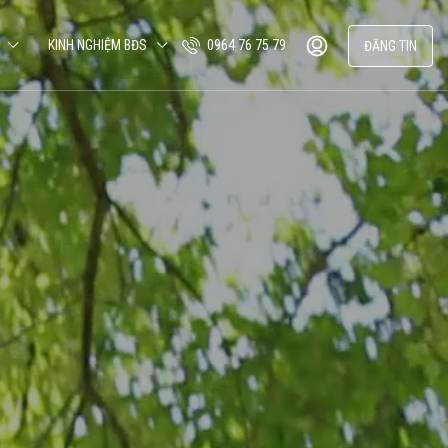
KINH NGHIỆM BĐS
0964 76 75 79
ĐĂNG TIN