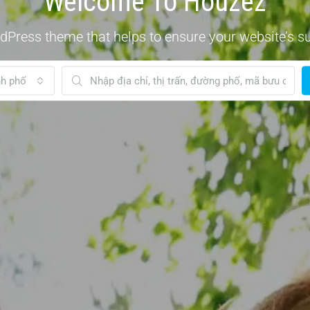
Welcome To Houzez
dPress theme that helps to ensure your website’s s
nh phố