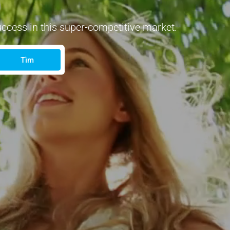
uccess in this super-competitive market.
Tìm