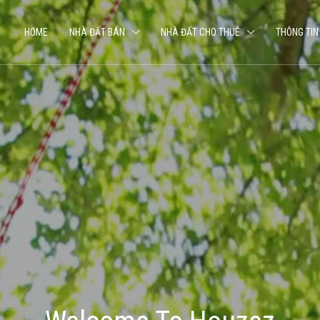
HOME
NHÀ ĐẤT BÁN
NHÀ ĐẤT CHO THUÊ
THÔNG TIN